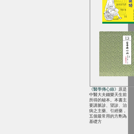
《醫學傳心錄》
原是
中醫大夫錢樂天生前
所得的秘本。本書主
要講脈診、望診、治
病之主藥、引經藥，
五個最常用的方劑為
基礎方