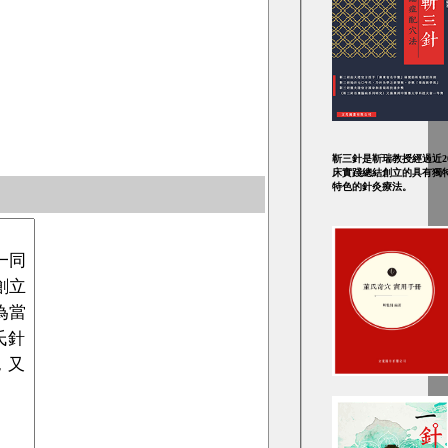
靳三針是靳瑞教授經過近2
床實踐總結創立的具有獨
特色的針灸療法。