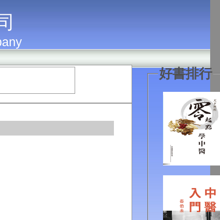
 司
pany
好書排行