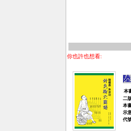
你也許也想看:
陸
本
二
本
示
代