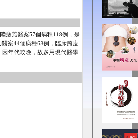
瘦燕醫案57個病種118例，是
醫案44個病種68例，臨床跨度
的，因年代較晚，故多用現代醫學