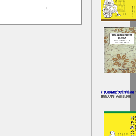
針灸經絡腧穴歌訣白話解
醫藥大學針灸推拿系編