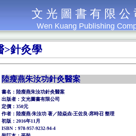
文 光 圖 書 有 限 公
Wen Kuang Publishing Com
醫>針灸學
陸瘦燕朱汝功針灸醫案
書名：陸瘦燕朱汝功針灸醫案
出版者：文光圖書有限公司
定價：350元
作者：陸瘦燕‧朱汝功 著／陸焱垚‧王佐良‧席時召 整理
初版：2016年11月
ISBN：978-957-9232-94-4
裝訂本：平裝