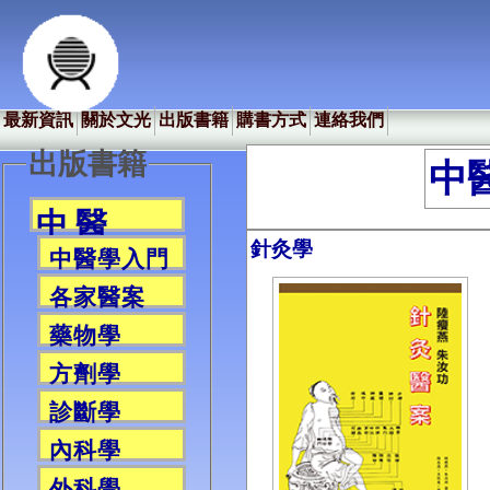
最新資訊
關於文光
出版書籍
購書方式
連絡我們
出版書籍
中
中 醫
針灸學
中醫學入門
各家醫案
藥物學
方劑學
診斷學
內科學
外科學