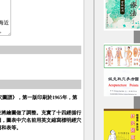
圖譜》，第一版印刷於1965年，第
並將繪圖做了調整。充實了十四經循行
圖，圖表中穴名前用英文縮寫標明經穴
圖和表等。