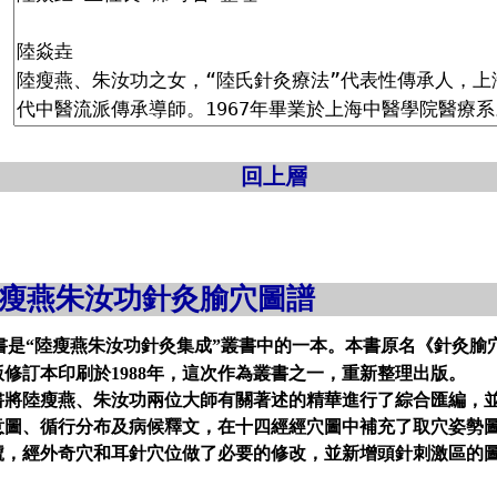
回上層
瘦燕朱汝功針灸腧穴圖譜
書是“陸瘦燕朱汝功針灸集成”叢書中的一本。本書原名《針灸腧穴
版修訂本印刷於1988年，這次作為叢書之一，重新整理出版。
書將陸瘦燕、朱汝功兩位大師有關著述的精華進行了綜合匯編，
意圖、循行分布及病候釋文，在十四經經穴圖中補充了取穴姿勢
號，經外奇穴和耳針穴位做了必要的修改，並新增頭針刺激區的