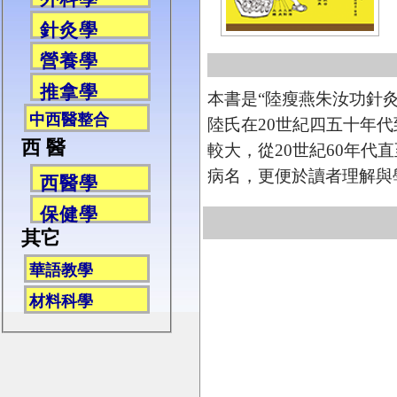
針灸學
營養學
推拿學
本書是“陸瘦燕朱汝功針灸
中西醫整合
陸氏在20世紀四五十年代
西 醫
較大，從20世紀60年代
病名，更便於讀者理解與
西醫學
保健學
其它
華語教學
材料科學