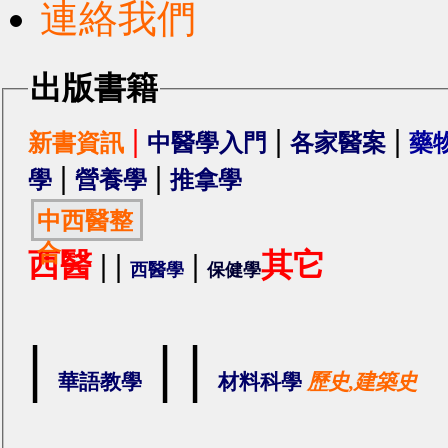
連絡我們
出版書籍
|
|
|
新書資訊
中醫學入門
各家醫案
藥
|
|
學
營養學
推拿學
中西醫整
合
西醫
|
|
|
其它
西醫學
保健學
|
|
|
華語教學
材料科學
歷史,建築史