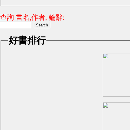
查詢 書名,作者, 鑰辭:
好書排行