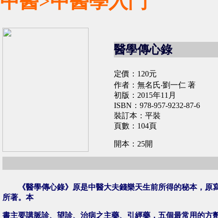
中醫>中醫學入門
醫學傳心錄
定價：120元
作者：無名氏‧劉一仁 著
初版：2015年11月
ISBN：978-957-9232-87-6
裝訂本：平裝
頁數：104頁
開本：25開
《醫學傳心錄》原是中醫大夫錢樂天生前所得的秘本，原寫
所著。本
書主要講脈診、望診、治病之主藥、引經藥，五個最常用的方