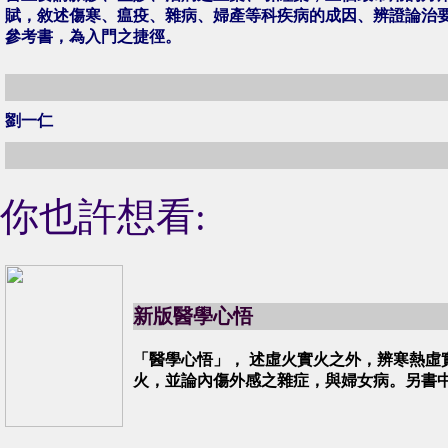
賦，敘述傷寒、瘟疫、雜病、婦產等科疾病的成因、辨證論治
參考書，為入門之捷徑。
劉一仁
你也許想看:
新版醫學心悟
「醫學心悟」， 述虛火實火之外，辨寒熱虛
火，並論內傷外感之雜症，與婦女病。另書中