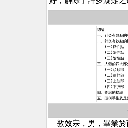
好，解除了許多疑難之
敦效宗，男，畢業於