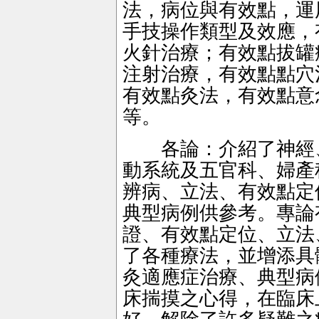
法，病位與有效點，運
手技操作類型及效應，
火針治療；有效點拔罐
注射治療，有效點點穴
有效點灸法，有效點意
等。
各論：介紹了神經、
動系統及五官科、婦產
辨病、立法、有效點定
典型病例供參考。專論
證、有效點定位、立法
了各種療法，並增添具
灸適應症治療、典型病
床揣摸之心得，在臨床